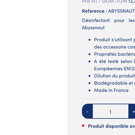
Prix HT / DOM-TOM
12
Reference :
ABYSSNAUT
Désinfectant pour 
Abyssnaut
Produit s'utilisa
des accessoire co
Propriétés bactéri
A été testé selon
Européennes EN12
Dilution du produi
Biodégradable et d
Made in France
Quantité
-
+
Produit disponible av