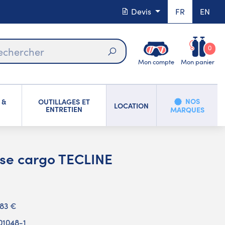
Devis
FR
EN
0
Mon compte
Mon panier
Rechercher
NOS
 &
OUTILLAGES ET
LOCATION
ENTRETIEN
MARQUES
sse cargo TECLINE
,83 €
01048-1