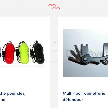
che pour clés,
Multi-tool robinetterie
one
détendeur