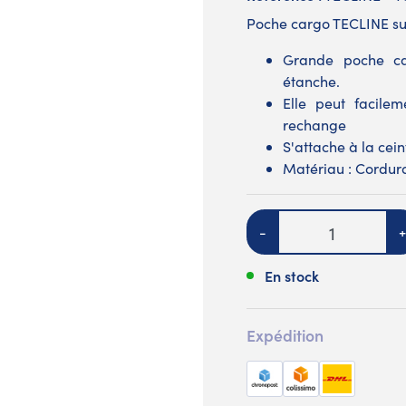
Poche cargo TECLINE sur
Grande poche ca
étanche.
Elle peut facile
rechange
S'attache à la cein
Matériau : Cordur
Quantité
-
+
En stock
Expédition