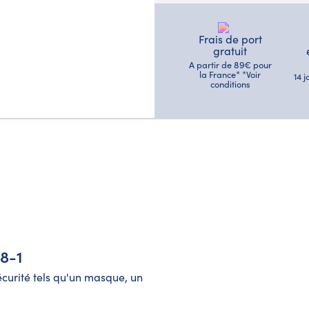
Frais de port
gratuit
A partir de 89€ pour
la France* *Voir
14 
conditions
8-1
écurité tels qu'un masque, un