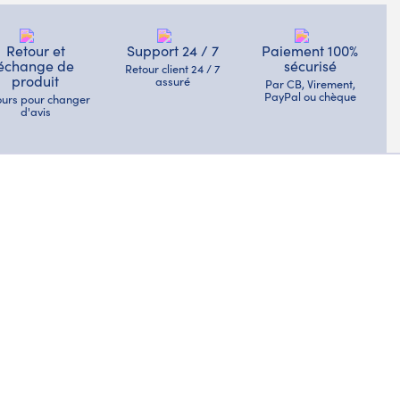
Retour et
Support 24 / 7
Paiement 100%
échange de
sécurisé
Retour client 24 / 7
produit
assuré
Par CB, Virement,
PayPal ou chèque
jours pour changer
d'avis