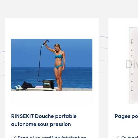
RINSEKIT Douche portable
Pages po
autonome sous pression
Produit en arrêt de fabrication
En stoc