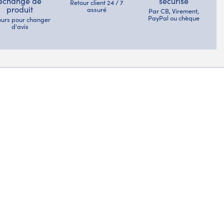
échange de
sécurisé
Retour client 24 / 7
produit
assuré
Par CB, Virement,
PayPal ou chèque
jours pour changer
d'avis