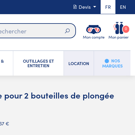
Devis
FR
EN
0
Mon compte
Mon panier
Rechercher
NOS
 &
OUTILLAGES ET
LOCATION
ENTRETIEN
MARQUES
e pour 2 bouteilles de plongée
,67 €