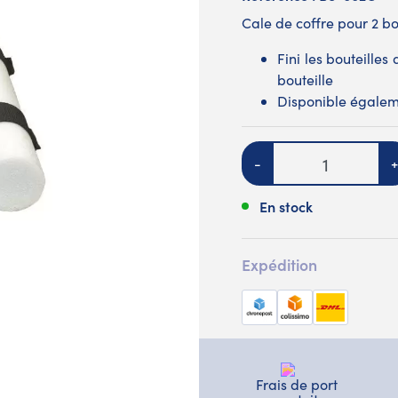
Cale de coffre pour 2 bo
Fini les bouteille
bouteille
Disponible égaleme
Quantité
-
+
En stock
Expédition
Frais de port